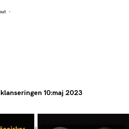
out
toggle
child
menu
oklanseringen 10:maj 2023