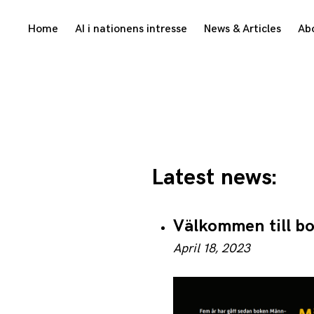
Skip
Home
AI i nationens intresse
News & Articles
Ab
to
content
Latest news:
Välkommen till b
April 18, 2023