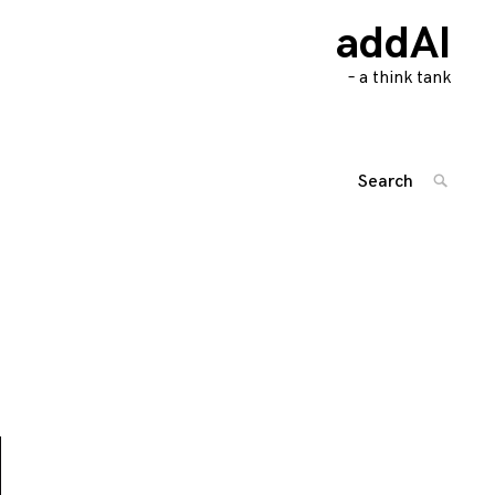
addAI
– a think tank
Search
SEARC
for:
Posts
'
navigation