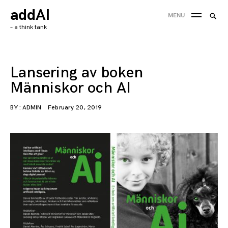
Skip
addAI
Searc
MENU
to
SEA
for:
– a think tank
content
'
Lansering av boken
Människor och AI
BY :
ADMIN
February 20, 2019