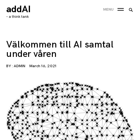
Skip
addAI
Searc
MENU
to
SEA
for:
– a think tank
content
'
Välkommen till AI samtal
under våren
BY :
ADMIN
March 16, 2021