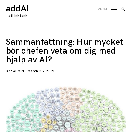
Skip
addAI
Searc
MENU
to
SEA
for:
– a think tank
content
'
Sammanfattning: Hur mycket
bör chefen veta om dig med
hjälp av AI?
BY :
ADMIN
March 28, 2021